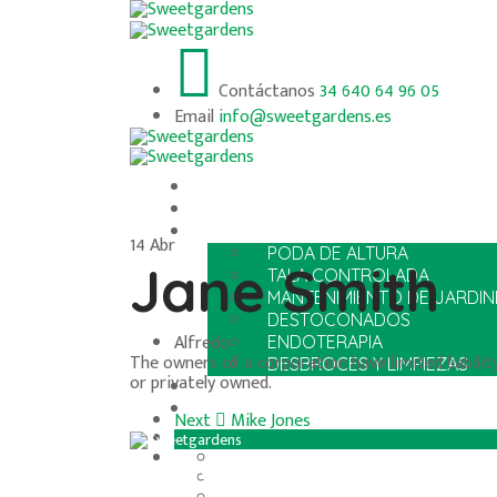
Contáctanos
34 640 64 96 05
Email
info@sweetgardens.es
INICIO
NOSOTROS
SERVICIOS
14
Abr
PODA DE ALTURA
Jane Smith
TALA CONTROLADA
MANTENIMIENTO DE JARDIN
DESTOCONADOS
Alfredo
ENDOTERAPIA
The owners of a corporation have limited liabili
DESBROCES Y LIMPIEZAS
or privately owned.
PROYECTOS
CONTACTO
Next
Mike Jones
Inicio
Síguenos en:
Nosotros