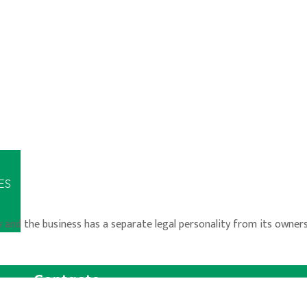
ES
ty and the business has a separate legal personality from its own
Contacto
Email:
info@sweetgardens.es