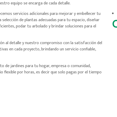
uestro equipo se encarga de cada detalle.
emos servicios adicionales para mejorar y embellecer tu
a selección de plantas adecuadas para tu espacio, diseñar
icientes, podar tu arbolado y brindar soluciones para el
n al detalle y nuestro compromiso con la satisfacción del
ivas en cada proyecto, brindando un servicio confiable,
to de jardines para tu hogar, empresa o comunidad,
 flexible por horas, es decir que solo pagas por el tiempo
Contacto
Email:
info@sweetgardens.es
Tlfn:
+34 640 64 96 05
Madrid