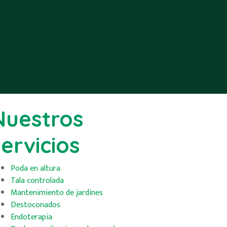
Nuestros
servicios
Poda en altura
Tala controlada
Mantenimiento de jardines
Destoconados
Endoterapia